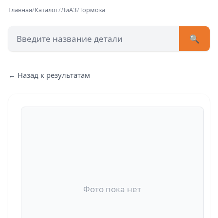
Главная
/
Каталог
/
ЛиАЗ
/
Тормоза
🔍
+7 (473) 222-51-33
avtob
← Назад к результатам
Позвонит
Фото пока нет