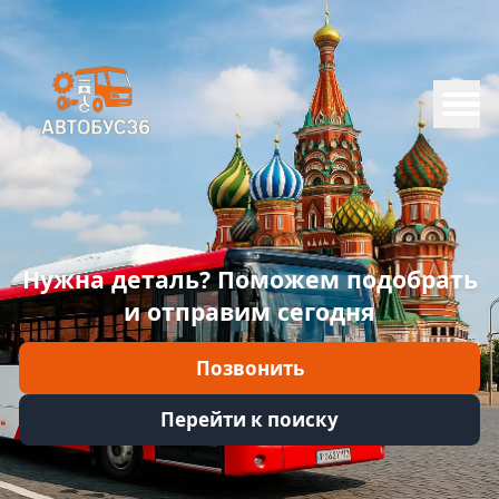
Меню
Главная
Каталог
Марки
Нужна деталь? Поможем подобрать
Информация
и отправим сегодня
Отзывы
Позвонить
Войти
Перейти к поиску