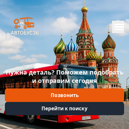
Меню
Главная
Каталог
Марки
Нужна деталь? Поможем подобрать
Информация
и отправим сегодня
Отзывы
Позвонить
Войти
Перейти к поиску