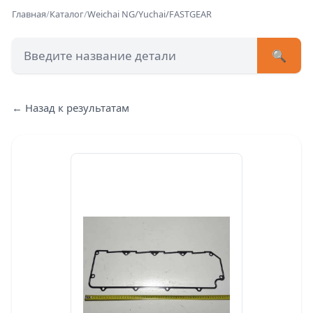
Главная
/
Каталог
/
Weichai NG/Yuchai/FASTGEAR
🔍
+7 (473) 222-51-33
avtob
← Назад к результатам
Позвонит