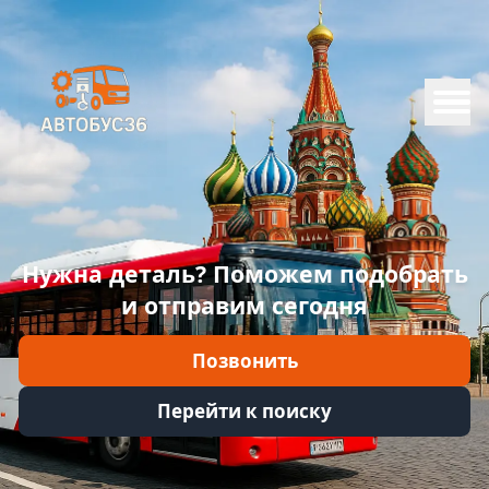
Меню
Главная
Каталог
Марки
Нужна деталь? Поможем подобрать
Информация
и отправим сегодня
Отзывы
Позвонить
Войти
Перейти к поиску