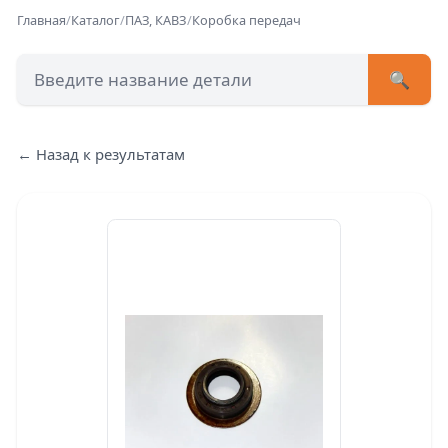
Главная
/
Каталог
/
ПАЗ, КАВЗ
/
Коробка передач
🔍
+7 (473) 222-51-33
avtob
← Назад к результатам
Позвонит