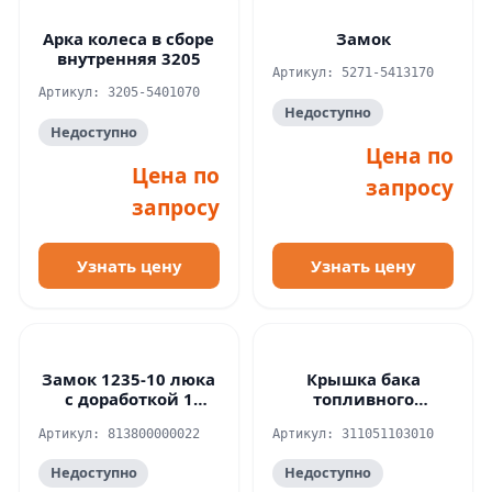
Арка колеса в сборе
Замок
внутренняя 3205
Артикул: 5271-5413170
Артикул: 3205-5401070
Недоступно
Недоступно
Цена по
Цена по
запросу
запросу
Узнать цену
Узнать цену
Замок 1235-10 люка
Крышка бака
с доработкой 1
топливного
замок+2 ключа ПАЗ
ОРИГИНАЛ-31105,
Артикул: 813800000022
Артикул: 311051103010
3302 ЗМЗ, УМЗ
Недоступно
Недоступно