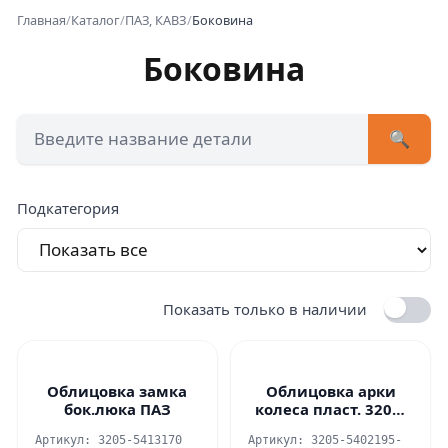
Главная
/
Каталог
/
ПАЗ, КАВЗ
/
Боковина
Боковина
+7 (473) 222-51-33
avtob
🔍
Позвонит
Подкатегория
Показать только в наличии
Облицовка замка
Облицовка арки
бок.люка ПАЗ
колеса пласт. 3205-
5402195-20
Артикул: 3205-5413170
Артикул: 3205-5402195-