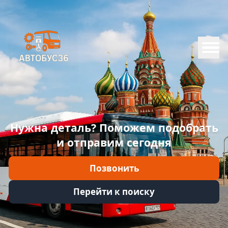
Меню
Главная
Каталог
Марки
Нужна деталь? Поможем подобрать
Информация
и отправим сегодня
Отзывы
Позвонить
Войти
Перейти к поиску