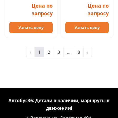
Цена по
Цена по
запросу
запросу
Узнать цену
Узнать цену
‹
1
2
3
…
8
›
Автобус36: Детали в наличии, маршруты в
движении!
г. Воронеж, ул. Дорожная 40А