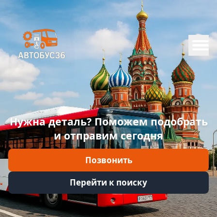
Меню
Главная
Каталог
Марки
Нужна деталь? Поможем подобрать
Информация
и отправим сегодня
Отзывы
Позвонить
Войти
Перейти к поиску