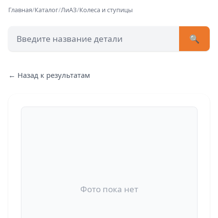
Главная
/
Каталог
/
ЛиАЗ
/
Колеса и ступицы
🔍
+7 (473) 222-51-33
avtob
← Назад к результатам
Позвонит
Фото пока нет