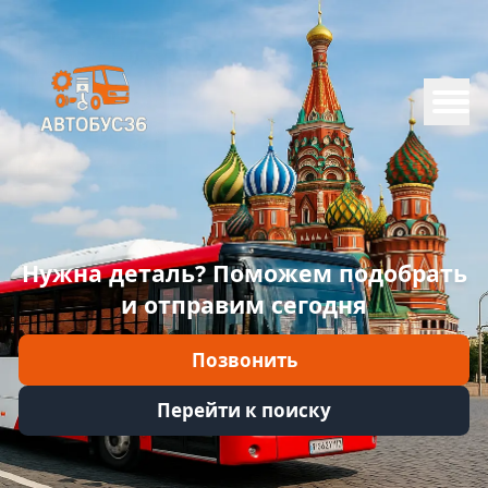
Меню
Главная
Каталог
Марки
Нужна деталь? Поможем подобрать
Информация
и отправим сегодня
Отзывы
Позвонить
Войти
Перейти к поиску