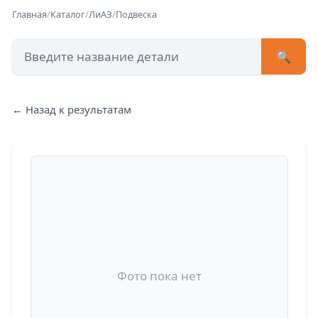
Главная
/
Каталог
/
ЛиАЗ
/
Подвеска
🔍
+7 (473) 222-51-33
avtob
← Назад к результатам
Позвонит
Фото пока нет