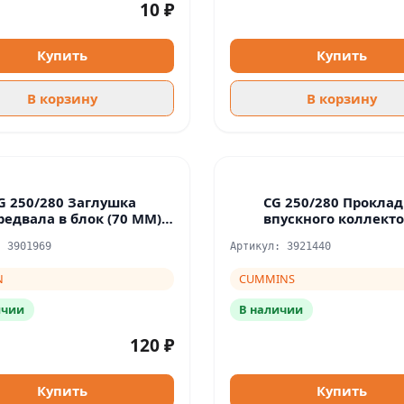
10 ₽
Купить
Купить
В корзину
В корзину
G 250/280 Заглушка
CG 250/280 Проклад
редвала в блок (70 ММ)
впускного коллект
6CT, ISLE 3901969
: 3901969
Артикул: 3921440
N
CUMMINS
ичии
В наличии
120 ₽
Купить
Купить