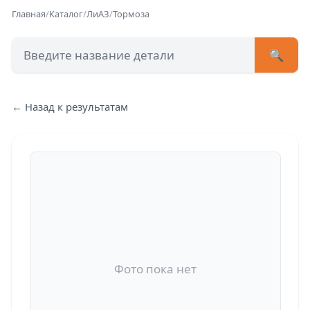
Главная
/
Каталог
/
ЛиАЗ
/
Тормоза
🔍
+7 (473) 222-51-33
avtob
← Назад к результатам
Позвонит
Фото пока нет