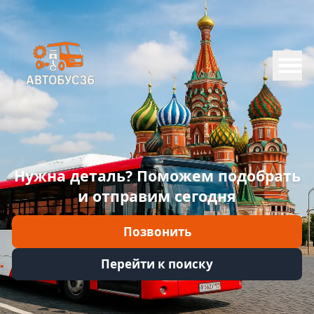
Меню
Главная
Каталог
Марки
Нужна деталь? Поможем подобрать
Информация
и отправим сегодня
Отзывы
Позвонить
Войти
Перейти к поиску