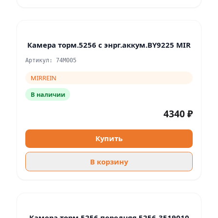
Камера торм.5256 с энрг.аккум.BY9225 MIR
Артикул: 74M005
MIRREIN
В наличии
4340 ₽
Купить
В корзину
Камера торм.5256 передняя 5256-3519010