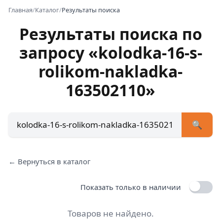
Главная
/
Каталог
/
Результаты поиска
Результаты поиска по
запросу «kolodka-16-s-
+7 (473) 222-51-33
avtob
rolikom-nakladka-
Позвонит
163502110»
🔍
← Вернуться в каталог
Показать только в наличии
Товаров не найдено.