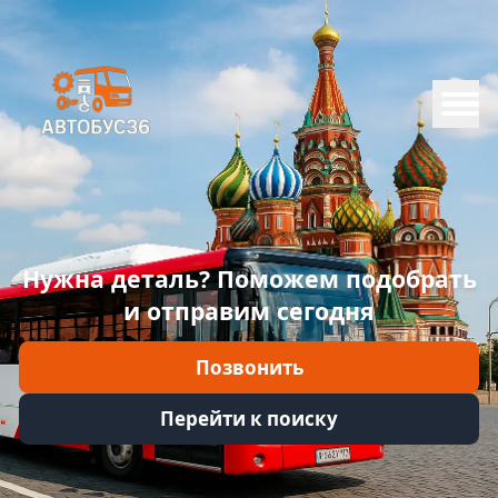
Меню
Главная
Каталог
Марки
Нужна деталь? Поможем подобрать
Информация
и отправим сегодня
Отзывы
Позвонить
Войти
Перейти к поиску