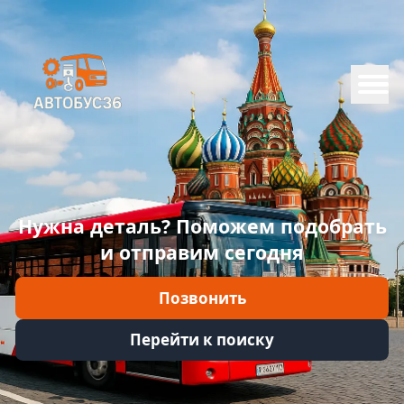
Меню
Главная
Каталог
Марки
Нужна деталь? Поможем подобрать
Информация
и отправим сегодня
Отзывы
Позвонить
Войти
Перейти к поиску