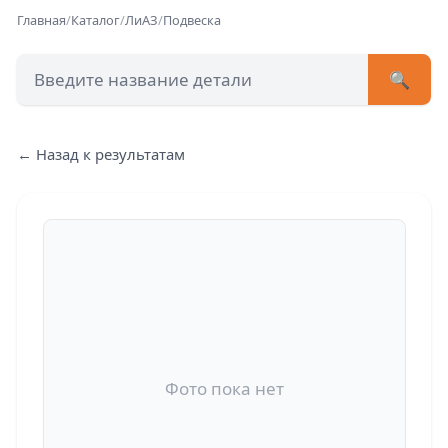
Главная
/
Каталог
/
ЛиАЗ
/
Подвеска
🔍
+7 (473) 222-51-33
avtob
← Назад к результатам
Позвонит
Фото пока нет