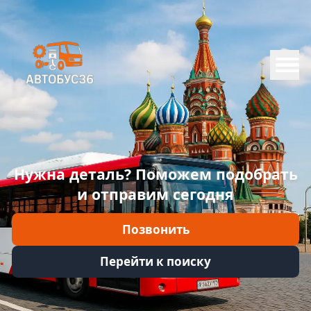
Меню
Главная
Каталог
Марки
Нужна деталь? Поможем подобрать
Информация
и отправим сегодня
Отзывы
Позвонить
Войти
Перейти к поиску