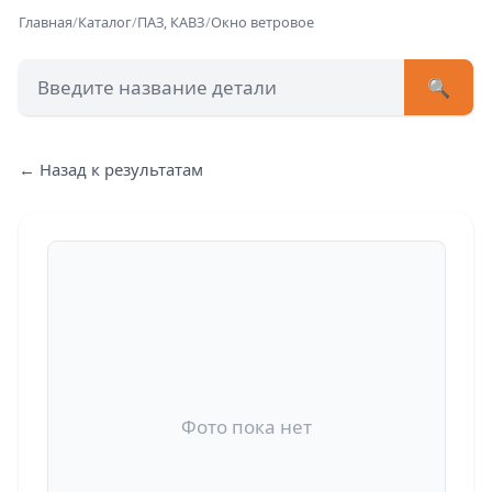
Главная
/
Каталог
/
ПАЗ, КАВЗ
/
Окно ветровое
🔍
+7 (473) 222-51-33
avtob
← Назад к результатам
Позвонит
Фото пока нет