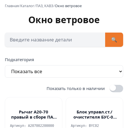
Главная
/
Каталог
/
ПАЗ, КАВЗ
/
Окно ветровое
Окно ветровое
+7 (473) 222-51-33
avtob
🔍
Позвонит
Подкатегория
Показать только в наличии
Рычаг А20-70
Блок управл.ст./
правый в сборе ПАЗ
очистителя БУС-02
32053/4234 R-BUS
Автоком Радий
Артикул: A207002200000
Артикул: BYC02