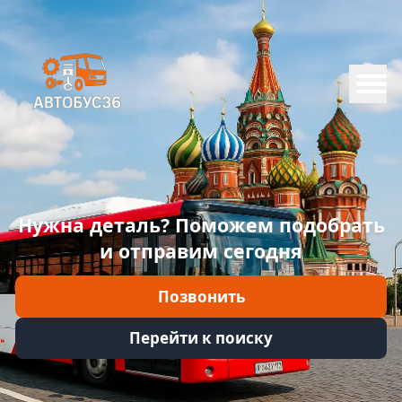
Меню
Главная
Каталог
Марки
Нужна деталь? Поможем подобрать
Информация
и отправим сегодня
Отзывы
Позвонить
Войти
Перейти к поиску