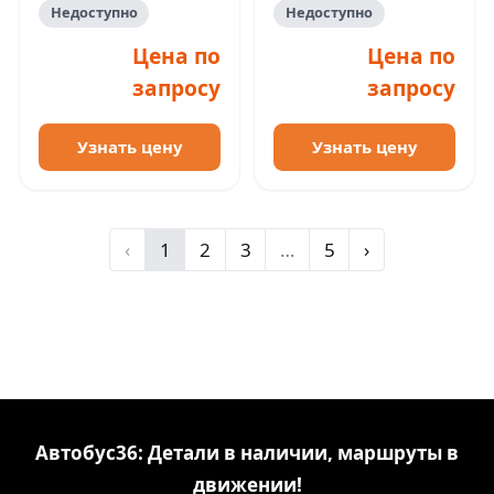
Недоступно
Недоступно
Цена по
Цена по
запросу
запросу
Узнать цену
Узнать цену
‹
1
2
3
…
5
›
Автобус36: Детали в наличии, маршруты в
движении!