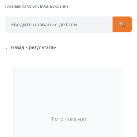
Главная
/
Каталог
/
ЛиАЗ
/
Боковина
🔍
+7 (473) 222-51-33
avtob
← Назад к результатам
Позвонит
Фото пока нет