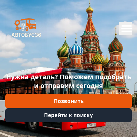
Меню
Главная
Каталог
Марки
Нужна деталь? Поможем подобрать
Информация
и отправим сегодня
Отзывы
Позвонить
Войти
Перейти к поиску